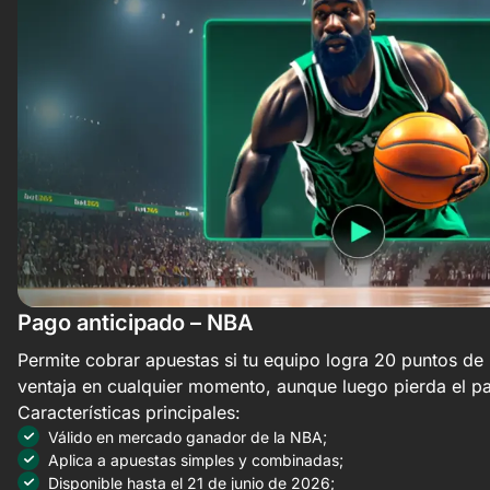
Pago anticipado – NBA
Permite cobrar apuestas si tu equipo logra 20 puntos de
ventaja en cualquier momento, aunque luego pierda el pa
Características principales:
Válido en mercado ganador de la NBA;
Aplica a apuestas simples y combinadas;
Disponible hasta el 21 de junio de 2026;