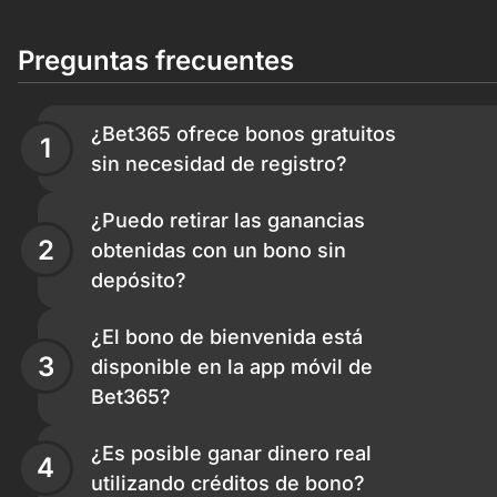
Preguntas frecuentes
¿Bet365 ofrece bonos gratuitos
sin necesidad de registro?
¿Puedo retirar las ganancias
obtenidas con un bono sin
depósito?
¿El bono de bienvenida está
disponible en la app móvil de
Bet365?
¿Es posible ganar dinero real
utilizando créditos de bono?