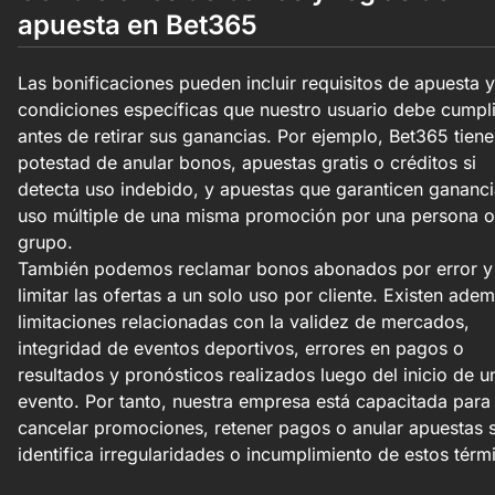
apuesta en Bet365
Las bonificaciones pueden incluir requisitos de apuesta y
condiciones específicas que nuestro usuario debe cumpli
antes de retirar sus ganancias. Por ejemplo, Bet365 tiene
potestad de anular bonos, apuestas gratis o créditos si
detecta uso indebido, y apuestas que garanticen gananci
uso múltiple de una misma promoción por una persona o
grupo.
También podemos reclamar bonos abonados por error y
limitar las ofertas a un solo uso por cliente. Existen ade
limitaciones relacionadas con la validez de mercados,
integridad de eventos deportivos, errores en pagos o
resultados y pronósticos realizados luego del inicio de u
evento. Por tanto, nuestra empresa está capacitada para
cancelar promociones, retener pagos o anular apuestas s
identifica irregularidades o incumplimiento de estos térm