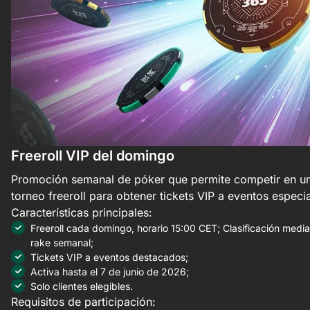
Freeroll VIP del domingo
Promoción semanal de póker que permite competir en u
torneo freeroll para obtener tickets VIP a eventos especia
Características principales:
Freeroll cada domingo, horario 15:00 CET; Clasificación medi
rake semanal;
Tickets VIP a eventos destacados;
Activa hasta el 7 de junio de 2026;
Solo clientes elegibles.
Requisitos de participación: