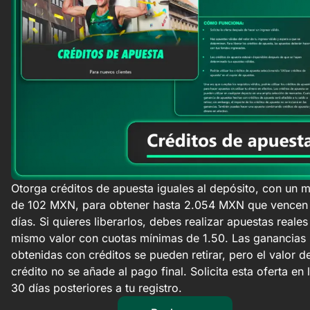
Otorga créditos de apuesta iguales al depósito, con un 
de 102 MXN, para obtener hasta 2.054 MXN que vencen
días. Si quieres liberarlos, debes realizar apuestas reales
mismo valor con cuotas mínimas de 1.50. Las ganancias
obtenidas con créditos se pueden retirar, pero el valor de
crédito no se añade al pago final. Solicita esta oferta en 
30 días posteriores a tu registro.