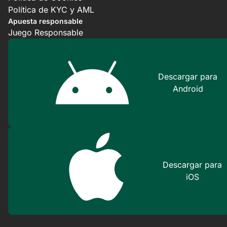
Política de KYC y AML
Apuesta responsable
Juego Responsable
Descargar para
Android
Descargar para
iOS