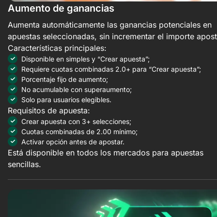
Aumento de ganancias
Aumenta automáticamente las ganancias potenciales en
apuestas seleccionadas, sin incrementar el importe apos
Características principales:
Disponible en simples y “Crear apuesta”;
Requiere cuotas combinadas 2.0+ para “Crear apuesta”;
Porcentaje fijo de aumento;
No acumulable con superaumento;
Solo para usuarios elegibles.
Requisitos de apuesta:
Crear apuesta con 3+ selecciones;
Cuotas combinadas de 2.00 mínimo;
Activar opción antes de apostar.
Está disponible en todos los mercados para apuestas
sencillas.