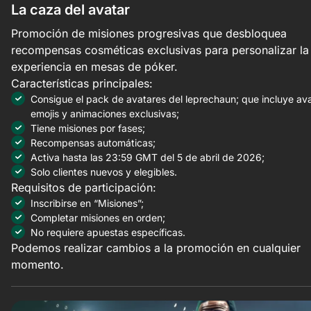
La caza del avatar
Promoción de misiones progresivas que desbloquea
recompensas cosméticas exclusivas para personalizar la
experiencia en mesas de póker.
Características principales:
Consigue el pack de avatares del leprechaun; que incluye ava
emojis y animaciones exclusivas;
Tiene misiones por fases;
Recompensas automáticas;
Activa hasta las 23:59 GMT del 5 de abril de 2026;
Solo clientes nuevos y elegibles.
Requisitos de participación:
Inscribirse en “Misiones”;
Completar misiones en orden;
No requiere apuestas específicas.
Podemos realizar cambios a la promoción en cualquier
momento.