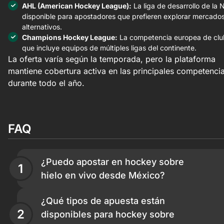
AHL (American Hockey League):
La liga de desarrollo de la 
disponible para apostadores que prefieren explorar mercado
alternativos.
Champions Hockey League:
La competencia europea de clu
que incluye equipos de múltiples ligas del continente.
La oferta varía según la temporada, pero la plataforma
mantiene cobertura activa en las principales competenci
durante todo el año.
FAQ
¿Puedo apostar en hockey sobre
hielo en vivo desde México?
¿Qué tipos de apuesta están
disponibles para hockey sobre