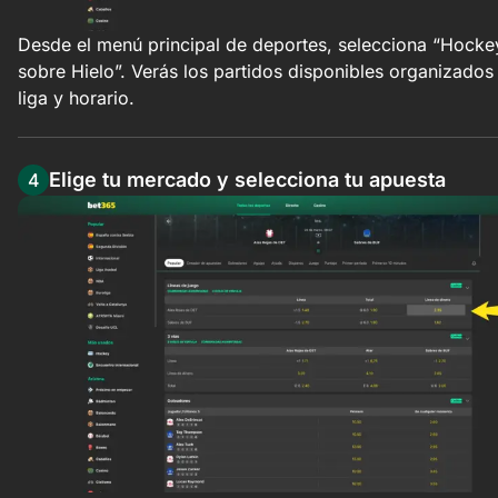
Desde el menú principal de deportes, selecciona “Hocke
sobre Hielo”. Verás los partidos disponibles organizados
liga y horario.
Elige tu mercado y selecciona tu apuesta
4