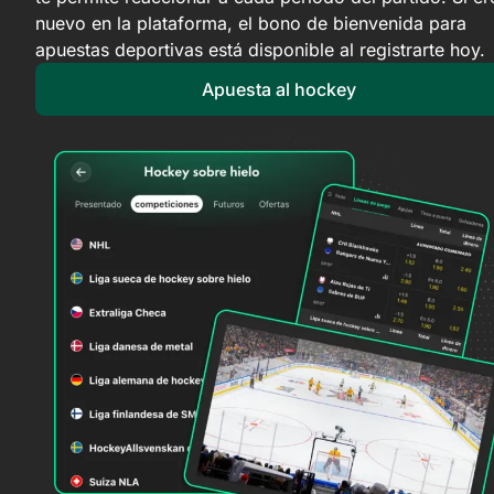
nuevo en la plataforma, el bono de bienvenida para
apuestas deportivas está disponible al registrarte hoy.
Apuesta al hockey