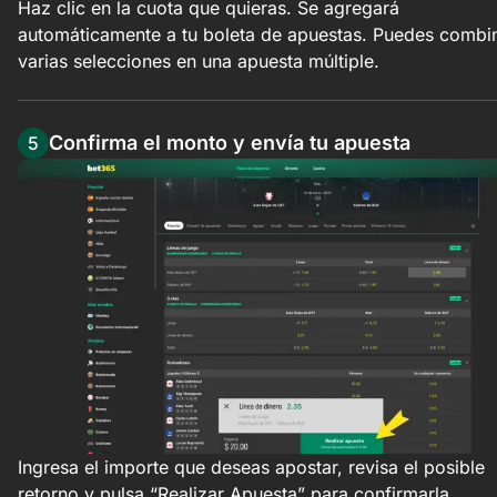
Haz clic en la cuota que quieras. Se agregará
automáticamente a tu boleta de apuestas. Puedes combi
varias selecciones en una apuesta múltiple.
Confirma el monto y envía tu apuesta
5
Ingresa el importe que deseas apostar, revisa el posible
retorno y pulsa “Realizar Apuesta” para confirmarla.