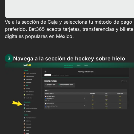
Ve a la sección de Caja y selecciona tu método de pago
preferido. Bet365 acepta tarjetas, transferencias y billete
digitales populares en México.
Navega a la sección de hockey sobre hielo
3