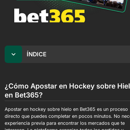
ÍNDICE
¿Cómo Apostar en Hockey sobre Hielo en Bet365?
Bono para Apuestas de Hockey sobre Hielo en Bet365
¿Cómo Apostar en Hockey sobre Hie
Ventajas de Apostar en Hockey sobre Hielo en Bet365
en Bet365?
Mejores Ligas de Hockey sobre Hielo para Apostar en
Bet365
FAQ
Apostar en hockey sobre hielo en Bet365 es un proceso
directo que puedes completar en pocos minutos. No nec
experiencia previa para encontrar los mercados que te