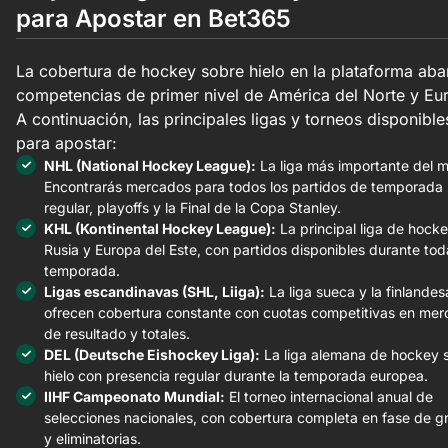
para Apostar en Bet365
La cobertura de hockey sobre hielo en la plataforma aba
competencias de primer nivel de América del Norte y Eu
A continuación, las principales ligas y torneos disponible
para apostar:
NHL (National Hockey League):
La liga más importante del 
Encontrarás mercados para todos los partidos de temporada
regular, playoffs y la Final de la Copa Stanley.
KHL (Kontinental Hockey League):
La principal liga de hock
Rusia y Europa del Este, con partidos disponibles durante tod
temporada.
Ligas escandinavas (SHL, Liiga):
La liga sueca y la finlandes
ofrecen cobertura constante con cuotas competitivas en me
de resultado y totales.
DEL (Deutsche Eishockey Liga):
La liga alemana de hockey 
hielo con presencia regular durante la temporada europea.
IIHF Campeonato Mundial:
El torneo internacional anual de
selecciones nacionales, con cobertura completa en fase de g
y eliminatorias.