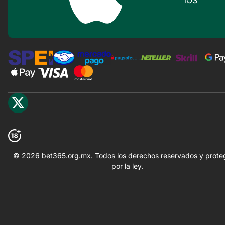
iOS
© 2026 bet365.org.mx. Todos los derechos reservados y prote
por la ley.