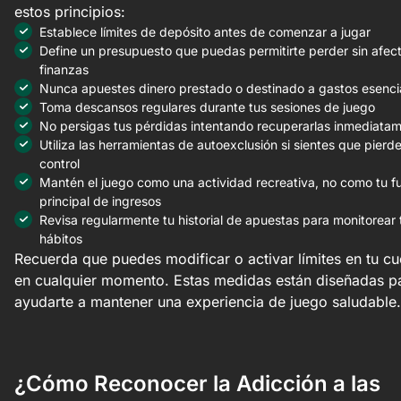
estos principios:
Establece límites de depósito antes de comenzar a jugar
Define un presupuesto que puedas permitirte perder sin afect
finanzas
Nunca apuestes dinero prestado o destinado a gastos esenci
Toma descansos regulares durante tus sesiones de juego
No persigas tus pérdidas intentando recuperarlas inmediata
Utiliza las herramientas de autoexclusión si sientes que pierde
control
Mantén el juego como una actividad recreativa, no como tu f
principal de ingresos
Revisa regularmente tu historial de apuestas para monitorear 
hábitos
Recuerda que puedes modificar o activar límites en tu cu
en cualquier momento. Estas medidas están diseñadas p
ayudarte a mantener una experiencia de juego saludable.
¿Cómo Reconocer la Adicción a las