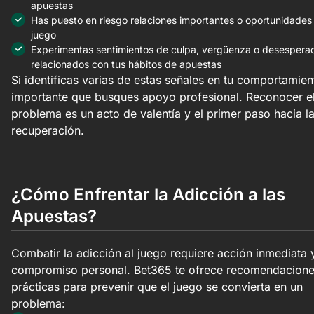
apuestas
Has puesto en riesgo relaciones importantes o oportunidades 
juego
Experimentas sentimientos de culpa, vergüenza o desespera
relacionados con tus hábitos de apuestas
Si identificas varias de estas señales en tu comportamien
importante que busques apoyo profesional. Reconocer e
problema es un acto de valentía y el primer paso hacia l
recuperación.
¿Cómo Enfrentar la Adicción a las
Apuestas?
Combatir la adicción al juego requiere acción inmediata 
compromiso personal. Bet365 te ofrece recomendacion
prácticas para prevenir que el juego se convierta en un
problema: