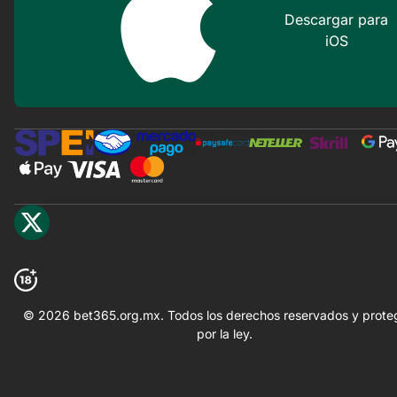
Descargar para
iOS
© 2026 bet365.org.mx. Todos los derechos reservados y prote
por la ley.