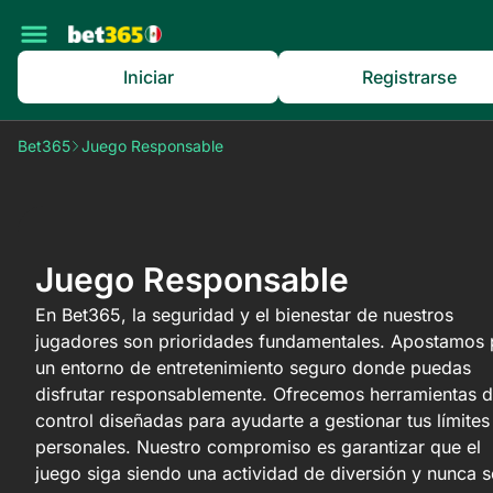
Iniciar
Registrarse
Bet365
Juego Responsable
Juego Responsable
En Bet365, la seguridad y el bienestar de nuestros
jugadores son prioridades fundamentales. Apostamos 
un entorno de entretenimiento seguro donde puedas
disfrutar responsablemente. Ofrecemos herramientas 
control diseñadas para ayudarte a gestionar tus límites
personales. Nuestro compromiso es garantizar que el
juego siga siendo una actividad de diversión y nunca s