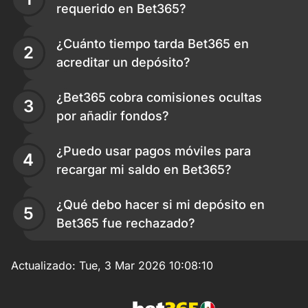
requerido en Bet365?
¿Cuánto tiempo tarda Bet365 en
acreditar un depósito?
¿Bet365 cobra comisiones ocultas
por añadir fondos?
¿Puedo usar pagos móviles para
recargar mi saldo en Bet365?
¿Qué debo hacer si mi depósito en
Bet365 fue rechazado?
Actualizado:
Tue, 3 Mar 2026 10:08:10