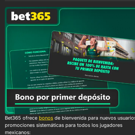
Bet365 ofrece
bonos
de bienvenida para nuevos usuario
promociones sistemáticas para todos los jugadores
mexicanos: