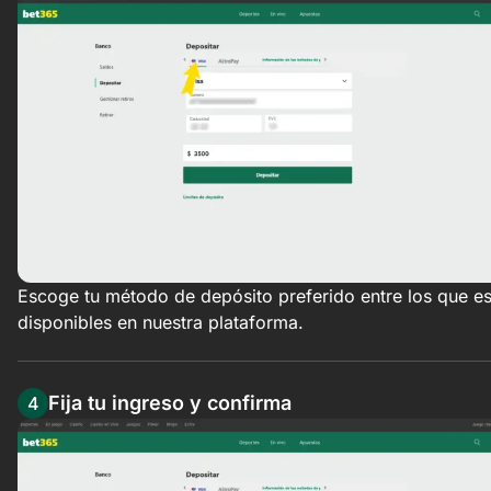
Escoge tu método de depósito preferido entre los que e
disponibles en nuestra plataforma.
Fija tu ingreso y confirma
4