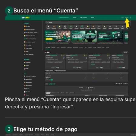
Busca el menú “Cuenta”
2
Pincha el menú “Cuenta” que aparece en la esquina supe
derecha y presiona “Ingresar”.
Elige tu método de pago
3