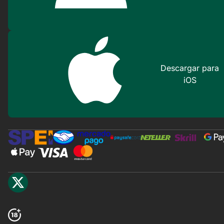
Descargar para
iOS