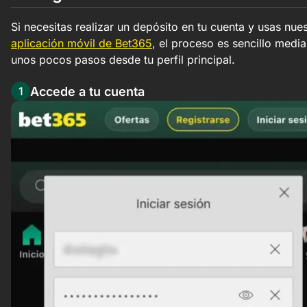
Si necesitas realizar un depósito en tu cuenta y usas nues
aplicación móvil de Bet365
, el proceso es sencillo media
unos pocos pasos desde tu perfil principal.
Accede a tu cuenta
1