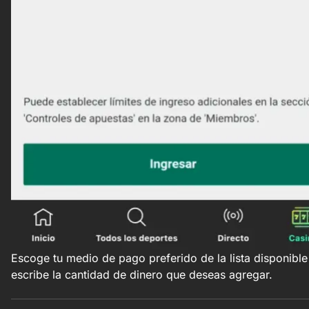
Escoge tu medio de pago preferido de la lista disponible
escribe la cantidad de dinero que deseas agregar.