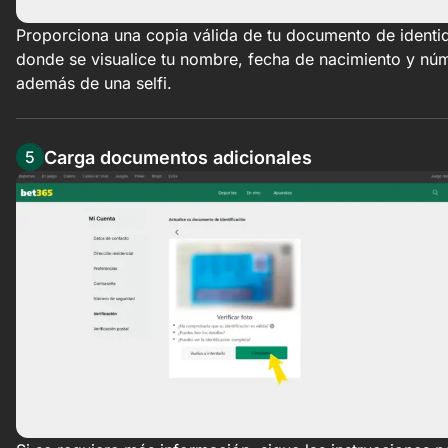
Proporciona una copia válida de tu documento de identi
donde se visualice tu nombre, fecha de nacimiento y nú
además de una selfi.
Carga documentos adicionales
5