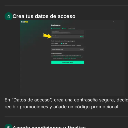
Crea tus datos de acceso
4
En “Datos de acceso”, crea una contraseña segura, deci
recibir promociones y añade un código promocional.
Acepta condiciones y finaliza
5