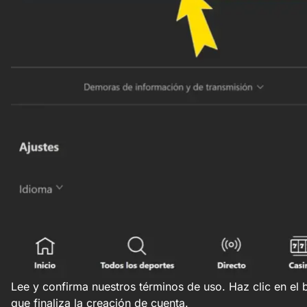
Lee y confirma nuestros términos de uso. Haz clic en el 
que finaliza la creación de cuenta.