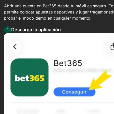
Abrir una cuenta en Bet365 desde tu móvil es seguro. Te
permite colocar apuestas deportivas y jugar tragamoned
probar el modo demo en cualquier momento.
Descarga la aplicación
1